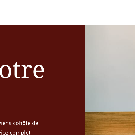
votre
viens cohôte de
rvice complet