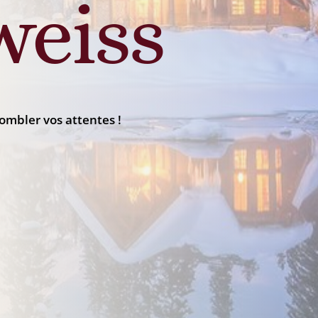
weiss
ombler vos attentes !