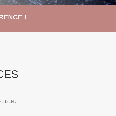
RENCE !
CES
E BIEN .